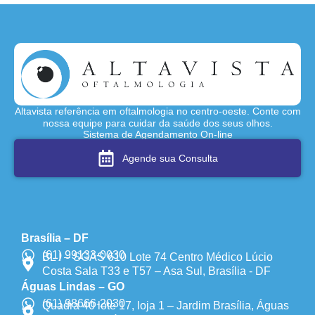
Altavista referência em oftalmologia no centro-oeste. Conte com
nossa equipe para cuidar da saúde dos seus olhos.
Sistema de Agendamento On-line
Agende sua Consulta
Brasília – DF
(61) 99133-0030
BL I – SGAS 610 Lote 74 Centro Médico Lúcio
Costa Sala T33 e T57 – Asa Sul, Brasília - DF
Águas Lindas – GO
(61) 98666-2030
Quadra 40 lote 17, loja 1 – Jardim Brasília, Águas