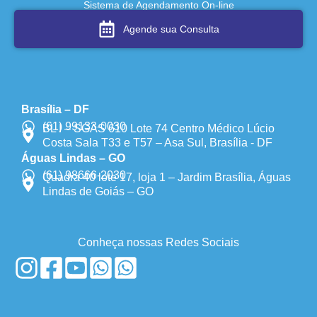
Sistema de Agendamento On-line
Agende sua Consulta
Brasília – DF
(61) 99133-0030
BL I – SGAS 610 Lote 74 Centro Médico Lúcio
Costa Sala T33 e T57 – Asa Sul, Brasília - DF
Águas Lindas – GO
(61) 98666-2030
Quadra 40 lote 17, loja 1 – Jardim Brasília, Águas
Lindas de Goiás – GO
Conheça nossas Redes Sociais