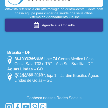
Altavista referência em oftalmologia no centro-oeste. Conte com
nossa equipe para cuidar da saúde dos seus olhos.
Sistema de Agendamento On-line
Agende sua Consulta
Brasília – DF
(61) 99133-0030
BL I – SGAS 610 Lote 74 Centro Médico Lúcio
Costa Sala T33 e T57 – Asa Sul, Brasília - DF
Águas Lindas – GO
(61) 98666-2030
Quadra 40 lote 17, loja 1 – Jardim Brasília, Águas
Lindas de Goiás – GO
Conheça nossas Redes Sociais