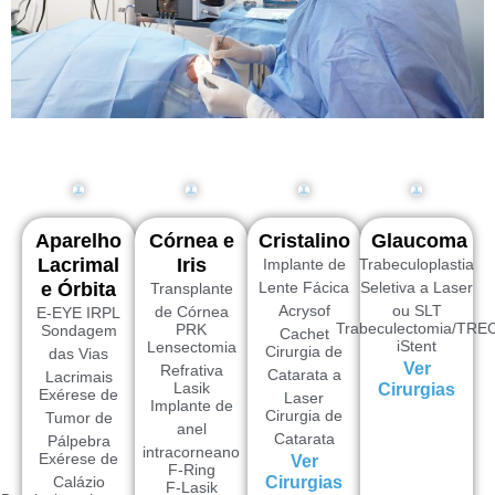
Aparelho
Córnea e
Cristalino
Glaucoma
Lacrimal
Iris
Implante de
Trabeculoplastia
e Órbita
Lente Fácica
Seletiva a Laser
Transplante
Acrysof
ou SLT
de Córnea
E-EYE IRPL
Trabeculectomia/TRE
PRK
Sondagem
Cachet
iStent
Lensectomia
Cirurgia de
das Vias
Ver
Refrativa
Catarata a
Lacrimais
Lasik
Cirurgias
Exérese de
Laser
Implante de
Cirurgia de
Tumor de
anel
Catarata
Pálpebra
intracorneano
Exérese de
Ver
F-Ring
Calázio
Cirurgias
F-Lasik