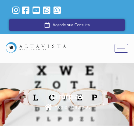
Agende sua Consulta
Cirurgias
Home - Cirurgias