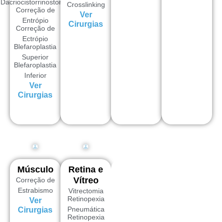
Dacriocistorrinostomia
Crosslinking
Correção de
Ver
Entrópio
Cirurgias
Correção de
Ectrópio
Blefaroplastia
Superior
Blefaroplastia
Inferior
Ver
Cirurgias
Músculo
Retina e
Vítreo
Correção de
Estrabismo
Vitrectomia
Retinopexia
Ver
Pneumática
Cirurgias
Retinopexia