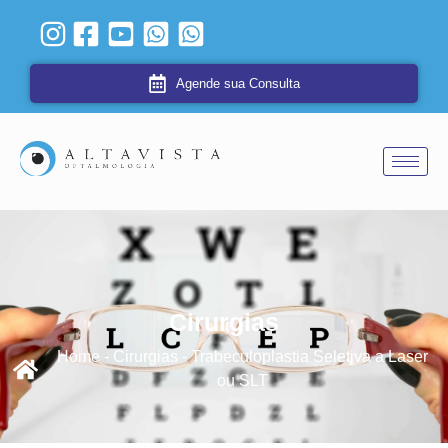
Agende sua Consulta
Cirurgias
Home - Cirurgias - Trabeculoplastia Seletiva a Laser
ou SLT