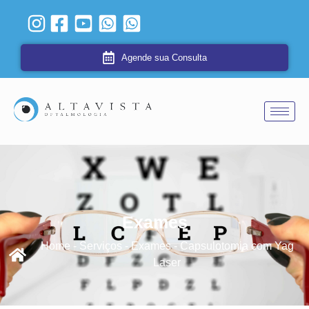
Agende sua Consulta
Exames
Home - Serviços - Exames - Capsulotomia com Yag
Laser