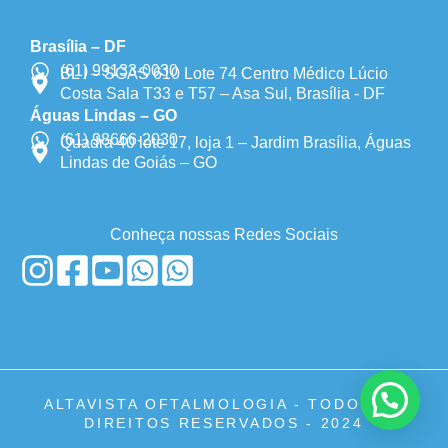
Brasília – DF
(61) 99133-0030
BL I – SGAS 610 Lote 74 Centro Médico Lúcio
Costa Sala T33 e T57 – Asa Sul, Brasília - DF
Águas Lindas – GO
(61) 98666-2030
Quadra 40 lote 17, loja 1 – Jardim Brasília, Águas
Lindas de Goiás – GO
Conheça nossas Redes Sociais
ALTAVISTA OFTALMOLOGIA - TODOS OS
DIREITOS RESERVADOS - 2024