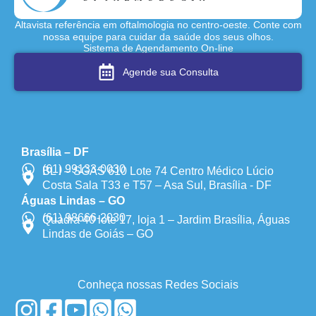
Altavista referência em oftalmologia no centro-oeste. Conte com
nossa equipe para cuidar da saúde dos seus olhos.
Sistema de Agendamento On-line
Agende sua Consulta
Brasília – DF
(61) 99133-0030
BL I – SGAS 610 Lote 74 Centro Médico Lúcio
Costa Sala T33 e T57 – Asa Sul, Brasília - DF
Águas Lindas – GO
(61) 98666-2030
Quadra 40 lote 17, loja 1 – Jardim Brasília, Águas
Lindas de Goiás – GO
Conheça nossas Redes Sociais