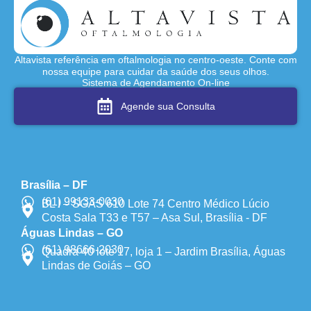
Altavista referência em oftalmologia no centro-oeste. Conte com
nossa equipe para cuidar da saúde dos seus olhos.
Sistema de Agendamento On-line
Agende sua Consulta
Brasília – DF
(61) 99133-0030
BL I – SGAS 610 Lote 74 Centro Médico Lúcio
Costa Sala T33 e T57 – Asa Sul, Brasília - DF
Águas Lindas – GO
(61) 98666-2030
Quadra 40 lote 17, loja 1 – Jardim Brasília, Águas
Lindas de Goiás – GO